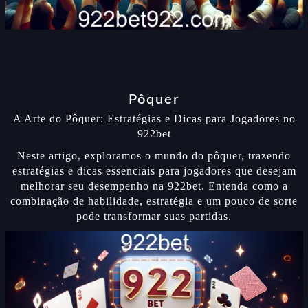
Pôquer
A Arte do Pôquer: Estratégias e Dicas para Jogadores no
922bet
Neste artigo, exploramos o mundo do pôquer, trazendo
estratégias e dicas essenciais para jogadores que desejam
melhorar seu desempenho na 922bet. Entenda como a
combinação de habilidade, estratégia e um pouco de sorte
pode transformar suas partidas.