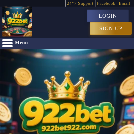
24*7 Support
Facebook
Email
LOGIN
SIGN UP
Menu