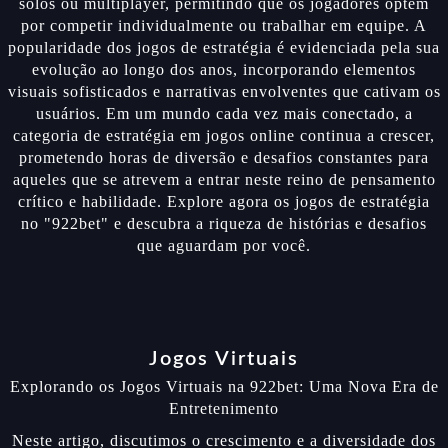
solos ou multiplayer, permitindo que os jogadores optem
por competir individualmente ou trabalhar em equipe. A
popularidade dos jogos de estratégia é evidenciada pela sua
evolução ao longo dos anos, incorporando elementos
visuais sofisticados e narrativas envolventes que cativam os
usuários. Em um mundo cada vez mais conectado, a
categoria de estratégia em jogos online continua a crescer,
prometendo horas de diversão e desafios constantes para
aqueles que se atrevem a entrar neste reino de pensamento
crítico e habilidade. Explore agora os jogos de estratégia
no "922bet" e descubra a riqueza de histórias e desafios
que aguardam por você.
Jogos Virtuais
Explorando os Jogos Virtuais na 922bet: Uma Nova Era de
Entretenimento
Neste artigo, discutimos o crescimento e a diversidade dos