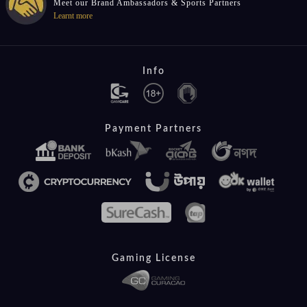
Meet our Brand Ambassadors & Sports Partners
Learnt more
Info
Payment Partners
Gaming License