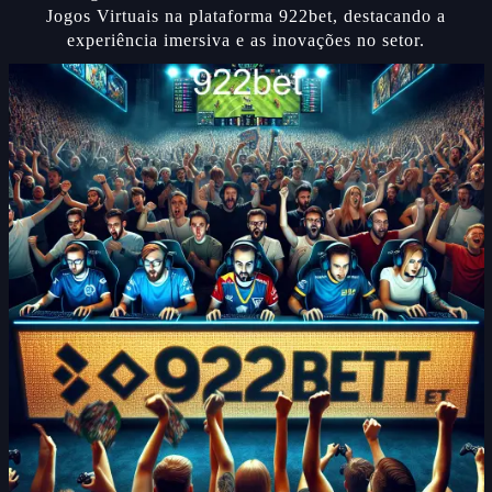
Jogos Virtuais na plataforma 922bet, destacando a
experiência imersiva e as inovações no setor.