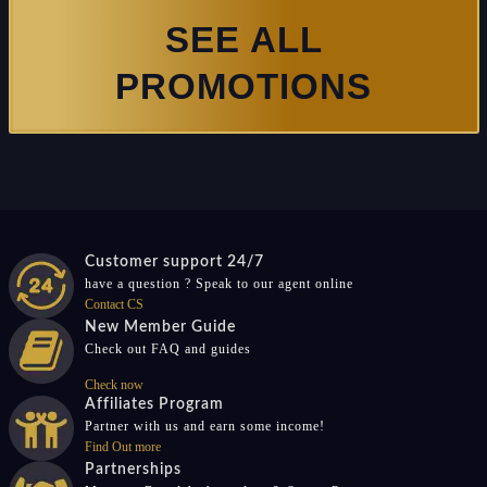
SEE ALL
PROMOTIONS
Customer support 24/7
have a question ? Speak to our agent online
Contact CS
New Member Guide
Check out FAQ and guides
Check now
Affiliates Program
Partner with us and earn some income!
Find Out more
Partnerships