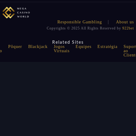
Responsible Gambling
About us
Copyrights © 2025 All Rights Reserved by
922bet
Related Sites
Pôquer
Blackjack
Jogos
Equipes
Estratégia
Supor
o
Virtuais
ao
Client